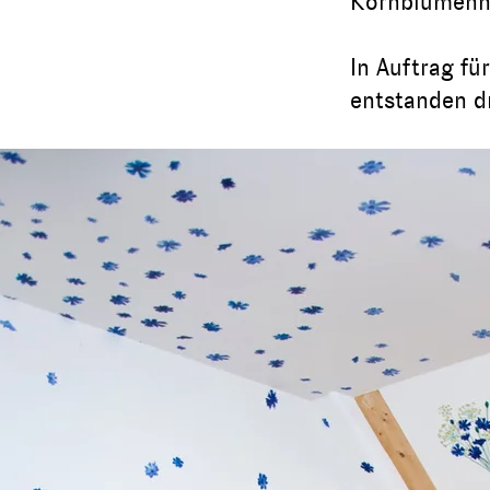
Kornblumenhi
In Auftrag fü
entstanden dr