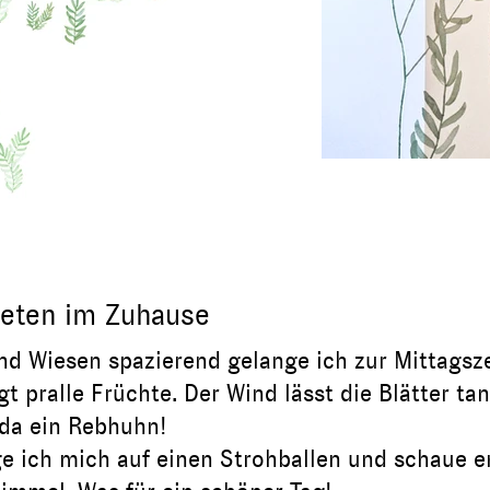
eten im Zuhause
d Wiesen spazierend gelange ich zur Mittagsze
gt pralle Früchte. Der Wind läss
t die Blät
ter ta
 da ein Rebhuhn!
e ich mich auf einen Strohballen und
schaue e