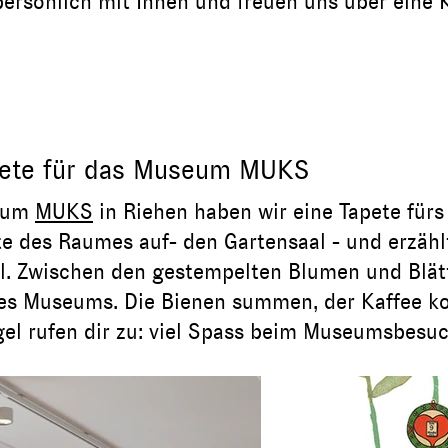
persönlich mit Ihnen und freuen uns über eine
pete für das Museum MUKS
seum
MUKS
in Rie
hen hab
en wir eine Tapete für
te des Raumes auf- den Garten
saal - und erzä
hl
l. Zwischen
den gestempelte
n Blumen und Blät
es Museums. Die Bienen summen, der Kaffee ko
el rufen dir zu: viel Sp
ass beim Museumsbesuc