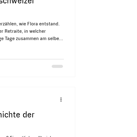
schweizer
en, wie Flora entstand.
er Retraite, in welcher
ige Tage zusammen am selben
aren wir in St. Gallen. Schon
nes größeren, leichteren und
itig in seinen Einsatzm
ke, als Badetuch, zum
extiles Bild oder für die Sauna
hichte der