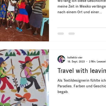
Wo fang ich diese Geschichte 
meine Zeit in Mexiko verläng
nach einem Ort und einer...
kollektiv vier
18. Sept. 2023
2 Min. Lesezei
Travel with leavi
Als Textildesignerin fühlte ic
Paradies. Farben und Geschi
begab.