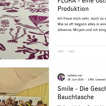
FLORA - eine Ost
Produktion
Ich freue mich sehr, euch zu erzähl
Wie so oft begann alles in ein
Johanna, Mirjam und ich ein
Ort verbringen – dieses Mal w
länger trugen wir die Idee ei
dünneren Tuchs in uns. Vielse
öglichkeiten: als Picknickdec
Zudecken, als Tischtuch, als t
– ein neuer Liebling in dein
kollektiv vier
26. Juni 2024
3 Min. Lesezeit
Smile - Die Gesc
Bauchtasche