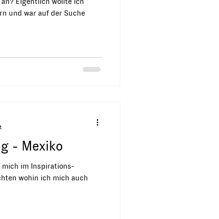
an? Eigentlich wollte ich
ern und war auf der Suche
t
ng - Mexiko
h mich im Inspirations-
chten wohin ich mich auch