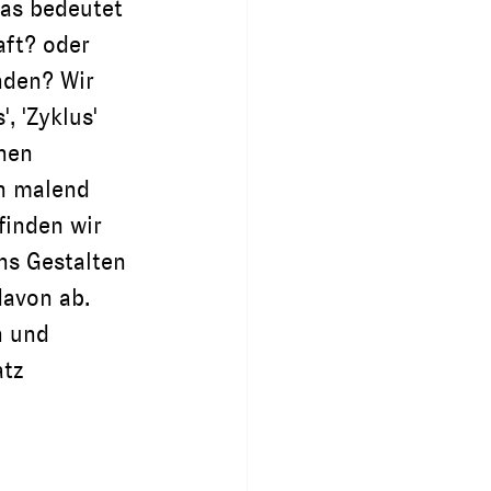
as bedeutet 
aft? oder 
den? Wir 
, 'Zyklus' 
nen 
n malend 
finden wir 
ns Gestalten 
davon ab. 
 und 
tz 